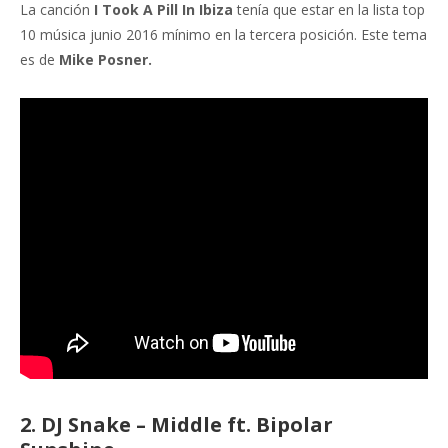
La canción
I Took A Pill In Ibiza
tenía que estar en la lista top
10 música junio 2016 mínimo en la tercera posición. Este tema
es de
Mike Posner.
2. DJ Snake – Middle ft. Bipolar