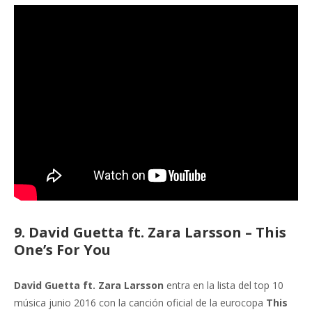
9. David Guetta ft. Zara Larsson – This
One’s For You
David Guetta ft. Zara Larsson
entra en la lista del top 10
música junio 2016 con la canción oficial de la eurocopa
This