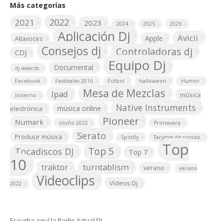
Más categorías
2022
2021
2023
2024
2025
2026
Aplicación Dj
Avicii
Apple
Altavoces
Consejos dj
Controladoras dj
CDJ
Equipo Dj
Documental
dj awards
Facebook
Festivales 2016
Fútbol
halloween
Humor
Mesa de Mezclas
Ipad
música
invierno
Native Instruments
música online
electrónica
Pioneer
Numark
otoño 2022
Primavera
Serato
Producir música
Spotify
Tarjetas de sonido
Top
Top 5
Tocadiscos DJ
Top 7
10
turntablism
traktor
verano
verano
Videoclips
Vídeos Dj
2022
Escucha aquí la Radio Actual DJ