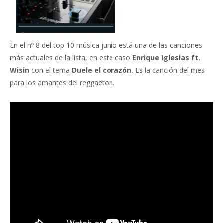
En el nº 8 del top 10 música junio está una de las canciones
más actuales de la lista, en este caso
Enrique Iglesias
ft.
Wisin
con el tema
Duele el corazón.
Es la canción del mes
para los amantes del reggaeton.