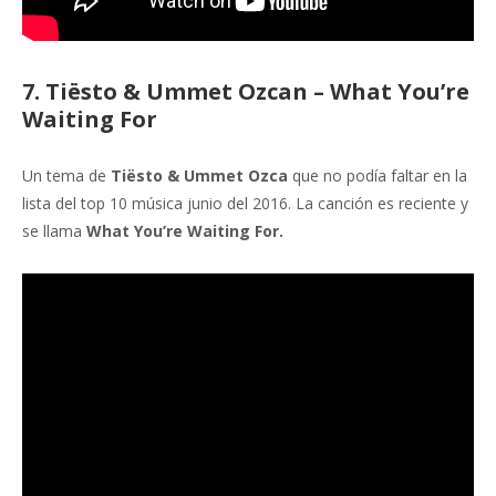
7. Tiësto & Ummet Ozcan – What You’re
Waiting For
Un tema de
Tiësto & Ummet Ozca
que no podía faltar en la
lista del top 10 música junio del 2016. La canción es reciente y
se llama
What You’re Waiting For.