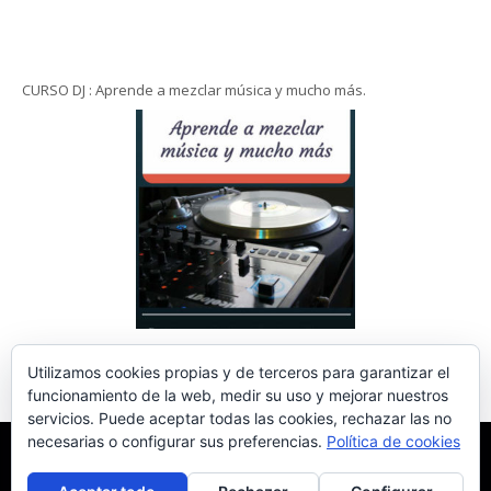
CURSO DJ : Aprende a mezclar música y mucho más.
Utilizamos cookies propias y de terceros para garantizar el
funcionamiento de la web, medir su uso y mejorar nuestros
servicios. Puede aceptar todas las cookies, rechazar las no
necesarias o configurar sus preferencias.
Política de cookies
INICIO
RADIO ACTUALDJ
CURSO DJ – APRENDE A MEZCLAR MÚSICA Y
MUCHO MÁS
TOP 5 MIXER DJ 4 CANALES
NOTICIAS
ESTILOS DE
MUSICA
TOP 10 MÚSICA
JUEGOS
FESTIVALES
TUTORIALES DJ