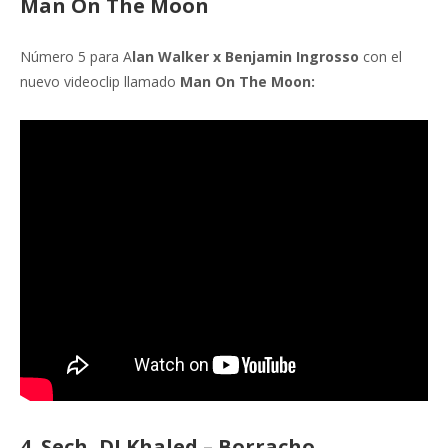
Man On The Moon
Número 5 para A
lan Walker x Benjamin Ingrosso
con el
nuevo videoclip llamado
Man On The Moon:
4. Sech, DJ Khaled – Borracho