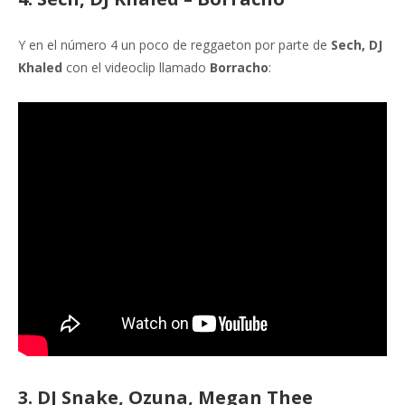
Y en el número 4 un poco de reggaeton por parte de
Sech, DJ
Khaled
con el videoclip llamado
Borracho
:
3. DJ Snake, Ozuna, Megan Thee