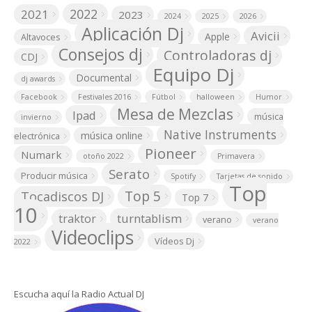
2022
2021
2023
2024
2025
2026
Aplicación Dj
Avicii
Apple
Altavoces
Consejos dj
Controladoras dj
CDJ
Equipo Dj
Documental
dj awards
Facebook
Festivales 2016
Fútbol
halloween
Humor
Mesa de Mezclas
Ipad
música
invierno
Native Instruments
música online
electrónica
Pioneer
Numark
otoño 2022
Primavera
Serato
Producir música
Spotify
Tarjetas de sonido
Top
Top 5
Tocadiscos DJ
Top 7
10
turntablism
traktor
verano
verano
Videoclips
Vídeos Dj
2022
Escucha aquí la Radio Actual DJ