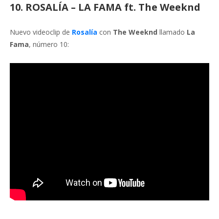
10. ROSALÍA – LA FAMA ft. The Weeknd
Nuevo videoclip de
Rosalía
con
The Weeknd
llamado
La
Fama
, número 10: