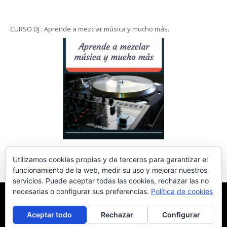
CURSO DJ : Aprende a mezclar música y mucho más.
Utilizamos cookies propias y de terceros para garantizar el
funcionamiento de la web, medir su uso y mejorar nuestros
servicios. Puede aceptar todas las cookies, rechazar las no
necesarias o configurar sus preferencias.
Política de cookies
INICIO
RADIO ACTUALDJ
CURSO DJ – APRENDE A MEZCLAR MÚSICA Y
MUCHO MÁS
TOP 5 MIXER DJ 4 CANALES
NOTICIAS
ESTILOS DE
MUSICA
TOP 10 MÚSICA
JUEGOS
FESTIVALES
TUTORIALES DJ
Aceptar todo
Rechazar
Configurar
EQUIPO DJ
COLABORA CON NOSOTROS