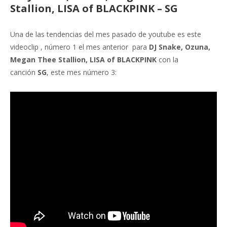
Stallion, LISA of BLACKPINK – SG
Una de las tendencias del mes pasado de youtube es este
videoclip , número 1 el mes anterior para
DJ Snake, Ozuna,
Megan Thee Stallion, LISA of BLACKPINK
con la
canción
SG
, este mes número 3: