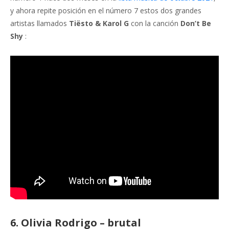
y ahora repite posición en el número 7 estos dos grandes
artistas llamados
Tiësto & Karol G
con la canción
Don’t Be
Shy
:
6. Olivia Rodrigo – brutal