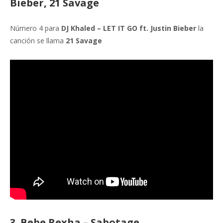
Bieber, 21 Savage
Número 4 para
DJ Khaled – LET IT GO ft. Justin Bieber
la
canción se llama
21 Savage
3. Bebe Rexha – Sabotage