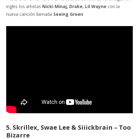
ingles los artistas
Nicki Minaj, Drake, Lil Wayne
con la
nueva canción llamada
Seeing Green
5. Skrillex, Swae Lee & Siiickbrain – Too
Bizarre