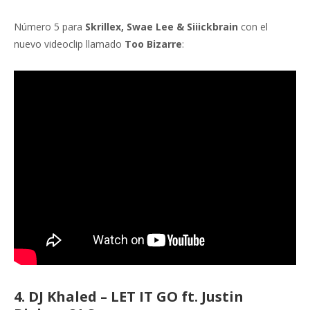
Número 5 para
Skrillex, Swae Lee & Siiickbrain
con el
nuevo videoclip llamado
Too Bizarre
:
4. DJ Khaled – LET IT GO ft. Justin