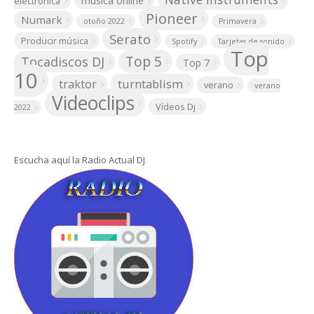
música online
electrónica
Pioneer
Numark
otoño 2022
Primavera
Serato
Producir música
Spotify
Tarjetas de sonido
Top
Top 5
Tocadiscos DJ
Top 7
10
turntablism
traktor
verano
verano
Videoclips
Vídeos Dj
2022
Escucha aquí la Radio Actual DJ